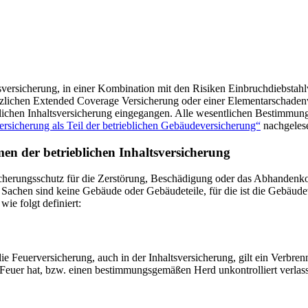
ltsversicherung, in einer Kombination mit den Risiken Einbruchdiebsta
sätzlichen Extended Coverage Versicherung oder einer Elementarschad
lichen Inhaltsversicherung eingegangen. Alle wesentlichen Bestimmung
rsicherung als Teil der betrieblichen Gebäudeversicherung“
nachgeles
en der betrieblichen Inhaltsversicherung
cherungsschutz für die Zerstörung, Beschädigung oder das Abhandenko
 Sachen sind keine Gebäude oder Gebäudeteile, für die ist die Gebäud
ie folgt definiert:
e Feuerversicherung, auch in der Inhaltsversicherung, gilt ein Verbr
uer hat, bzw. einen bestimmungsgemäßen Herd unkontrolliert verlassen