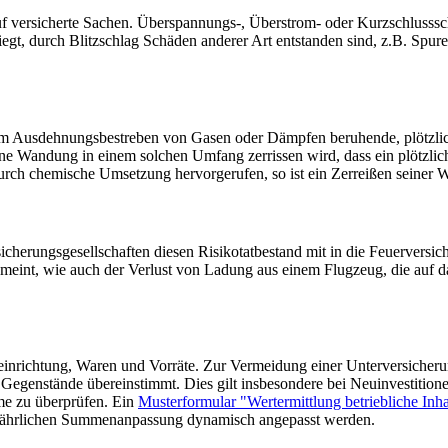
 auf versicherte Sachen. Überspannungs-, Überstrom- oder Kurzschlusssc
t, durch Blitzschlag Schäden anderer Art entstanden sind, z.B. Spuren
dem Ausdehnungsbestreben von Gasen oder Dämpfen beruhende, plötzlic
eine Wandung in einem solchen Umfang zerrissen wird, dass ein plötzli
 durch chemische Umsetzung hervorgerufen, so ist ein Zerreißen seiner W
rsicherungsgesellschaften diesen Risikotatbestand mit in die Feuerver
gemeint, wie auch der Verlust von Ladung aus einem Flugzeug, die auf da
inrichtung, Waren und Vorräte. Zur Vermeidung einer Unterversicherun
egenstände übereinstimmt. Dies gilt insbesondere bei Neuinvestitione
me zu überprüfen. Ein
Musterformular "Wertermittlung betriebliche Inh
r jährlichen Summenanpassung dynamisch angepasst werden.