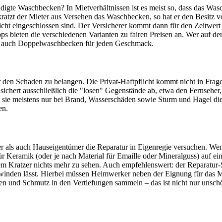
schädigte Waschbecken? In Mietverhältnissen ist es meist so, dass das Wa
zt der Mieter aus Versehen das Waschbecken, so hat er den Besitz von 
licht eingeschlossen sind. Der Versicherer kommt dann für den Zeitwer
ps bieten die verschiedenen Varianten zu fairen Preisen an. Wer auf de
er auch Doppelwaschbecken für jeden Geschmack.
r den Schaden zu belangen. Die Privat-Haftpflicht kommt nicht in Fra
se sichert ausschließlich die "losen" Gegenstände ab, etwa den Fernse
ss sie meistens nur bei Brand, Wasserschäden sowie Sturm und Hagel di
en.
er als auch Hauseigentümer die Reparatur in Eigenregie versuchen. Wen
für Keramik (oder je nach Material für Emaille oder Mineralguss) auf
em Kratzer nichts mehr zu sehen. Auch empfehlenswert: der Reparatur-S
nden lässt. Hierbei müssen Heimwerker neben der Eignung für das Mat
ien und Schmutz in den Vertiefungen sammeln – das ist nicht nur unsch