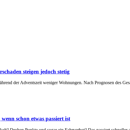
chaden steigen jedoch stetig
während der Adventszeit weniger Wohnungen. Nach Prognosen des Ges
wenn schon etwas passiert ist
kelt? Drohen Punkte und sogar ein Fahrverbot? Das passiert schneller 