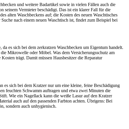
schbecken und weitere Badartikel sowie in vielen Fällen auch die
seinem Vermieter beschädigt. Das ist ein klarer Fall für die
t des alten Waschbeckens auf; die Kosten des neuen Waschtisches
r Suche nach einem neuen Waschtisch ist, findet zum Beispiel bei
ge, da es sich bei dem zerkratzen Waschbecken um Eigentum handelt.
her, die Mikrowelle oder Möbel. Was dem Versicherungsschutz am
e Kosten trägt. Damit müssen Hausbesitzer die Reparatur
n es sich bei dem Kratzer nur um eine kleine, feine Beschädigung
 einen feuchten Schwamm auftragen und etwa zwei Minuten die
tift. Wie ein Nagellack kann die weiße Lasur auf den Kratzer
erial auch auf den passenden Farbton achten. Übrigens: Bei
ön, sondern auch unhygienisch.