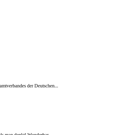
amtverbandes der Deutschen...
als man denkt! Wunderbar,...