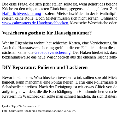
Die erste Frage, die sich jeder stellen sollte ist, wem gehört das be
Küche zu den mitgemieteten Einrichtungsgegenständen gehören. Zerkrat
Haftpflichtversicherung
– sofern Mietsachschäden in der Privathaftpf
spielen keine Rolle. Doch Mieter müssen sich nicht sorgen: Onlinesho
www.calmwaters.de Handwaschbecken
, klassische Waschtische od
Versicherungsschutz für Hauseigentümer?
Wer im Eigenheim wohnt, hat schlechte Karten, eine Versicherung fü
Auch die Hausratsversicherung greift in diesem Fall nicht, denn die
nächsten käme: die
Gebäudeversicherung
. Der Haken hierbei ist, da
beziehungsweise das neue Waschbecken aus der eigenen Tasche zahl
DIY-Reparatur: Polieren und Lackieren
Bevor in ein neues Waschbecken investiert wird, sollten sowohl Miet
handelt, kann manchmal eine Politur helfen. Dafür eine Poliermasse 
Schadstelle einreiben. Nach der Reinigung ist mit etwas Glück von d
aufgetragen werden, die die Beschädigung im Handumdrehen verschwi
Kratzern im Waschbecken sollte man schnell handeln, da sich Bakter
Quelle: Tipps24-Netzwerk - HR
Foto: Calmwaters / Badorado Warenhandels GmbH & Co. KG