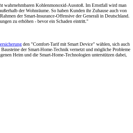
ht wahrnehmbaren Kohlenmonoxid-Ausstoß. Im Ernstfall wird man
s außerhalb der Wohnräume. So haben Kunden ihr Zuhause auch von
m Rahmen der Smart-Insurance-Offensive der Generali in Deutschland.
ngen zu erhöhen - bevor ein Schaden eintritt."
ersicherung
den "Comfort-Tarif mit Smart Device" wählen, sich auch
lle Bausteine der Smart-Home-Technik vernetzt und mögliche Probleme
m eigenen Heim und die Smart-Home-Technologien unterstützen dabei,