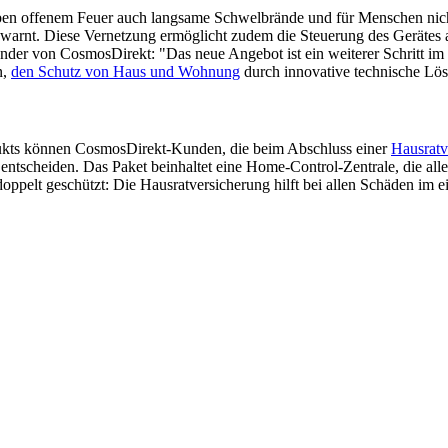
ben offenem Feuer auch langsame Schwelbrände und für Menschen nic
gewarnt. Diese Vernetzung ermöglicht zudem die Steuerung des Geräte
ender von CosmosDirekt: "Das neue Angebot ist ein weiterer Schritt i
n,
den Schutz von Haus und Wohnung
durch innovative technische Lösu
ukts können CosmosDirekt-Kunden, die beim Abschluss einer
Hausratv
 entscheiden. Das Paket beinhaltet eine Home-Control-Zentrale, die a
doppelt geschützt: Die Hausratversicherung hilft bei allen Schäden i