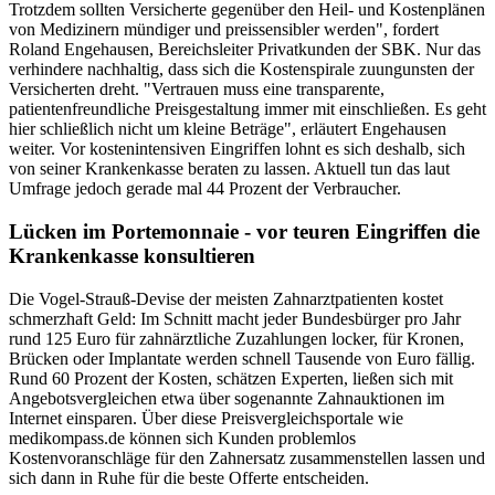
Trotzdem sollten Versicherte gegenüber den Heil- und Kostenplänen
von Medizinern mündiger und preissensibler werden", fordert
Roland Engehausen, Bereichsleiter Privatkunden der SBK. Nur das
verhindere nachhaltig, dass sich die Kostenspirale zuungunsten der
Versicherten dreht. "Vertrauen muss eine transparente,
patientenfreundliche Preisgestaltung immer mit einschließen. Es geht
hier schließlich nicht um kleine Beträge", erläutert Engehausen
weiter. Vor kostenintensiven Eingriffen lohnt es sich deshalb, sich
von seiner Krankenkasse beraten zu lassen. Aktuell tun das laut
Umfrage jedoch gerade mal 44 Prozent der Verbraucher.
Lücken im Portemonnaie - vor teuren Eingriffen die
Krankenkasse konsultieren
Die Vogel-Strauß-Devise der meisten Zahnarztpatienten kostet
schmerzhaft Geld: Im Schnitt macht jeder Bundesbürger pro Jahr
rund 125 Euro für zahnärztliche Zuzahlungen locker, für Kronen,
Brücken oder Implantate werden schnell Tausende von Euro fällig.
Rund 60 Prozent der Kosten, schätzen Experten, ließen sich mit
Angebotsvergleichen etwa über sogenannte Zahnauktionen im
Internet einsparen. Über diese Preisvergleichsportale wie
medikompass.de können sich Kunden problemlos
Kostenvoranschläge für den Zahnersatz zusammenstellen lassen und
sich dann in Ruhe für die beste Offerte entscheiden.