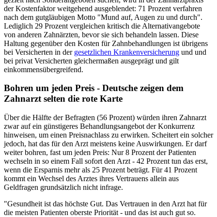
der Kostenfaktor weitgehend ausgeblendet: 71 Prozent verfahren
nach dem gutgläubigen Motto "Mund auf, Augen zu und durch".
Lediglich 29 Prozent vergleichen kritisch die Alternativangebote
von anderen Zahnärzten, bevor sie sich behandeln lassen. Diese
Haltung gegenüber den Kosten für Zahnbehandlungen ist übrigens
bei Versicherten in der
gesetzlichen Krankenversicherung
und und
bei privat Versicherten gleichermaßen ausgeprägt und gilt
einkommensübergreifend.
Bohren um jeden Preis - Deutsche zeigen dem
Zahnarzt selten die rote Karte
Über die Hälfte der Befragten (56 Prozent) würden ihren Zahnarzt
zwar auf ein günstigeres Behandlungsangebot der Konkurrenz
hinweisen, um einen Preisnachlass zu erwirken. Scheitert ein solcher
jedoch, hat das für den Arzt meistens keine Auswirkungen. Er darf
weiter bohren, fast um jeden Preis: Nur 8 Prozent der Patienten
wechseln in so einem Fall sofort den Arzt - 42 Prozent tun das erst,
wenn die Ersparnis mehr als 25 Prozent beträgt. Für 41 Prozent
kommt ein Wechsel des Arztes ihres Vertrauens allein aus
Geldfragen grundsätzlich nicht infrage.
"Gesundheit ist das höchste Gut. Das Vertrauen in den Arzt hat für
die meisten Patienten oberste Priorität - und das ist auch gut so.